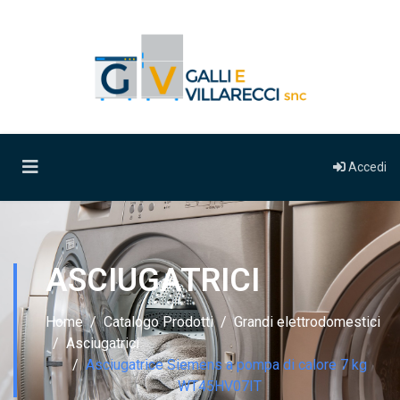
Accedi
ASCIUGATRICI
Home
Catalogo Prodotti
Grandi elettrodomestici
Asciugatrici
Asciugatrice Siemens a pompa di calore 7 kg
WT45HV07IT